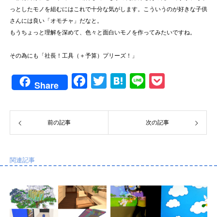
っとしたモノを組むにはこれで十分な気がします。こういうのが好きな子供
さんには良い「オモチャ」だなと。
もうちょっと理解を深めて、色々と面白いモノを作ってみたいですね。
その為にも「社長！工具（＋予算）プリーズ！」
F
T
H
Li
P
Share
a
wi
at
n
o
c
tt
e
e
ck
e
er
n
et
前の記事
次の記事
b
a
o
関連記事
o
k