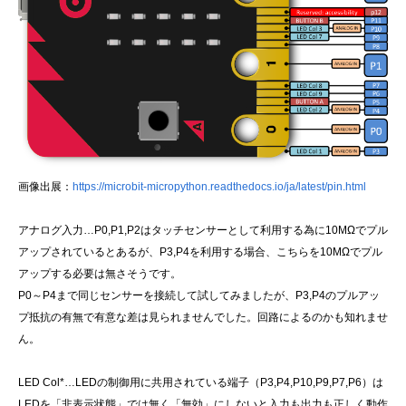
画像出展：
https://microbit-micropython.readthedocs.io/ja/latest/pin.html
アナログ入力…P0,P1,P2はタッチセンサーとして利用する為に10MΩでプル
アップされているとあるが、P3,P4を利用する場合、こちらを10MΩでプル
アップする必要は無さそうです。
P0～P4まで同じセンサーを接続して試してみましたが、P3,P4のプルアッ
プ抵抗の有無で有意な差は見られませんでした。回路によるのかも知れませ
ん。
LED Col*…LEDの制御用に共用されている端子（P3,P4,P10,P9,P7,P6）は
LEDを「非表示状態」では無く「無効」にしないと入力も出力も正しく動作