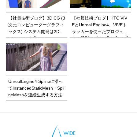
【社員技術ブログ】3D CG (3
【社員技術ブログ】HTC VIV
次元コンピューターグラフィ
EとUnreal Engine4、VIVEト
ックス) システム開発は2DC
ラッカーを使ったプロジェク
Gシステムも兼ねる
ター投影アプリの作り方、ブ
ループリントの書き方
UnrealEngine4 Splineに沿っ
てInstancedStaticMesh・Spli
neMeshを連続生成する方法