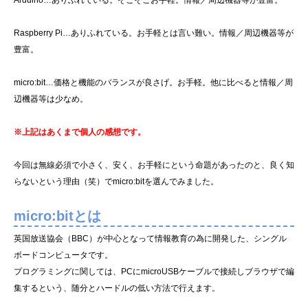
Arduino…ありふれている。そこそこお手軽。情報／周辺機器等が豊富。
Raspberry Pi…ありふれている。お手軽とは言い難い。情報／周辺機器等が
豊富。
micro:bit…価格と機能のバランスが良さげ。お手軽。他に比べると情報／周
辺機器等は少なめ。
※上記はあくまで個人の感想です。
今回は無線必須で小さく、安く、お手軽にという命題があったのと、良く知
らないという理由（笑）でmicro:bitを選んでみました。
micro:bitとは
英国放送協会（BBC）が中心となって情報教育の為に開発した、シングル
ボードコンピュータです。
プログラミングに関しては、PCにmicroUSBケーブルで接続しブラウザで編
集するという、随分とハードルの低い方法で行えます。