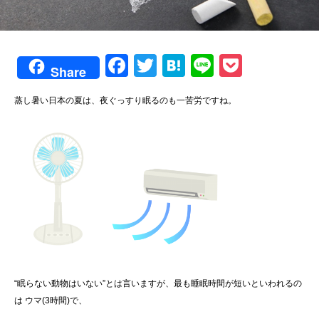
F
T
H
Li
P
Share
a
wi
at
n
o
蒸し暑い日本の夏は、夜ぐっすり眠るのも一苦労ですね。
c
tt
e
e
ck
e
er
n
et
b
a
o
o
k
“眠らない動物はいない”とは言いますが、最も睡眠時間が短いといわれるの
は ウマ(3時間)で、