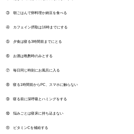
③ 朝ごはんで卵料理か納豆を食べる
④ カフェイン摂取は16時までにする
⑤ 夕食は寝る3時間前までにとる
⑥ お酒は晩酌時のみとする
⑦ 毎日同じ時刻にお風呂に入る
⑧ 寝る1時間前からPC、スマホに触らない
⑨ 寝る前に深呼吸とハミングをする
⑩ 悩みごとは寝床に持ち込まない
⑪ ビタミンCを補給する