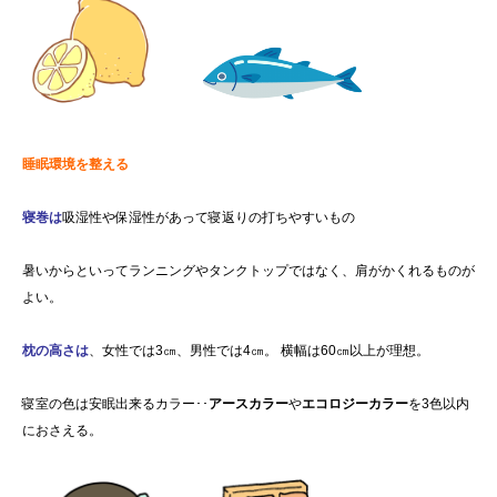
睡眠環境を整える
寝巻は
吸湿性や保湿性があって寝返りの打ちやすいもの
暑いからといってランニングやタンクトップではなく、肩がかくれるものが
よい。
枕の高さは
、女性では3㎝、男性では4㎝。 横幅は60㎝以上が理想。
寝室の色は安眠出来るカラー･
･
アースカラー
や
エコロジーカラー
を3色以内
におさえる。