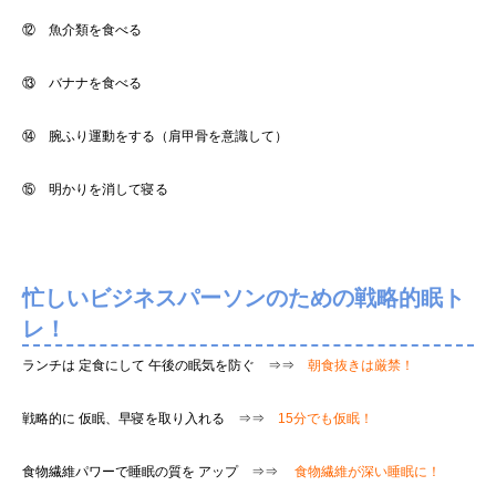
⑫ 魚介類を食べる
⑬ バナナを食べる
⑭ 腕ふり運動をする（肩甲骨を意識して）
⑮ 明かりを消して寝る
忙しいビジネスパーソンのための戦略的眠ト
レ！
ランチは 定食にして 午後の眠気を防ぐ ⇒⇒
朝食抜きは厳禁！
戦略的に 仮眠、早寝を取り入れる ⇒⇒
15分でも仮眠！
食物繊維パワーで睡眠の質を アップ ⇒⇒
食物繊維が深い睡眠に！