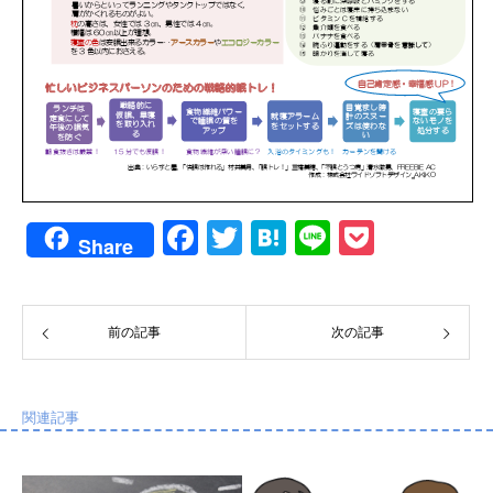
F
T
H
Li
P
Share
a
wi
at
n
o
c
tt
e
e
ck
e
er
n
et
前の記事
次の記事
b
a
o
関連記事
o
k