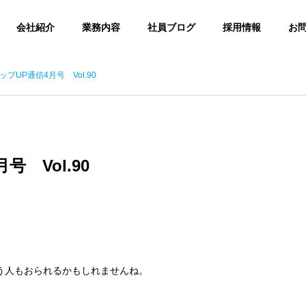
会社紹介
業務内容
社員ブログ
採用情報
お
プUP通信4月号 Vol.90
UP通信
Small Talk
E
SLOGAN
スローガン
 Vol.90
ACCESS
け毛対策」について調べ
【新入社員ブログ】入社1年目（25
アクセス
8月号Vol.178）
年卒）を振り返って＠きんちゃん
コンテンツ制作
う人もおられるかもしれませんね。
k
NT
CONTENTS