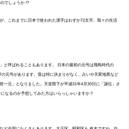
でしょうか !?
が、これまでに日本で使われた漢字はわずか72文字。我々の生活
」と呼ばれることもあります。 日本の最初の元号は飛鳥時代の
47の元号があります。昔は特に決まりがなく、占いや天変地異など
一元」となりました。天皇陛下が平成31年4月30日に「譲位」さ
号になるのか予想してみた方はいらっしゃいますか？
など全国にたくさんあります。大正区、昭和区も 有名ですね。自