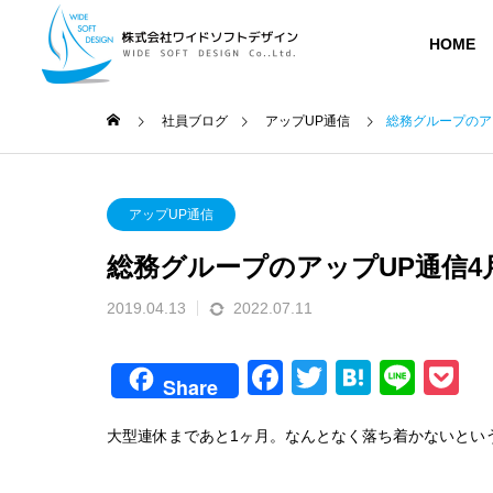
HOME
社員ブログ
アップUP通信
総務グループのアッ
Small Talk
アップ
MESSAG
アップUP通信
メッセージ
総務グループのアップUP通信4月号
社員ブログ
業務内容
会社紹介
BLOG
2019.04.13
2022.07.11
SERVICE
COMPANY
F
T
H
Li
P
ABOUT
Share
人202
【新入社員ブログ】入社1年目(25
「夏の抜
a
wi
at
n
o
会社概要
年卒)を振り返って@かんたろう
てみたよ（
受託開発
大型連休まであと1ヶ月。なんとなく落ち着かないとい
c
tt
e
e
c
e
er
n
DEVELOPME
et