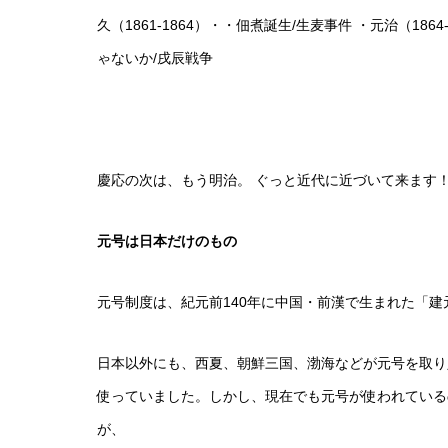
久（1861-1864）・・佃煮誕生/生麦事件 ・元治（186
ゃないか/戌辰戦争
慶応の次は、もう明治。 ぐっと近代に近づいて来ます
元号は日本だけのもの
元号制度は、紀元前140年に中国・前漢で生まれた「
日本以外にも、西夏、朝鮮三国、渤海などが元号を取り
使っていました。しかし、現在でも元号が使われてい
が、