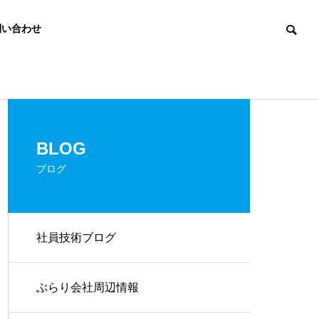
問い合わせ
Small Talk
ぶらり会社周辺
BLOG
ブログ
社員技術ブログ
兵庫県「わたし」からアクション
ワイド社員の通
宣言を行いました！
製品・サービスの提供
ぶらり会社周辺情報
SERVICES