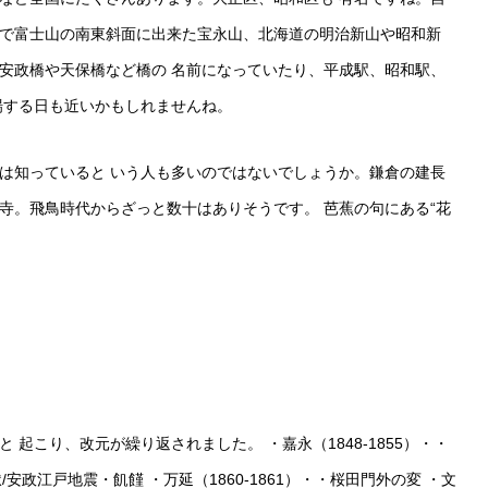
で富士山の南東斜面に出来た宝永山、北海道の明治新山や昭和新
安政橋や天保橋など橋の 名前になっていたり、平成駅、昭和駅、
場する日も近いかもしれませんね。
けは知っていると いう人も多いのではないでしょうか。鎌倉の建長
寺。飛鳥時代からざっと数十はありそうです。 芭蕉の句にある“花
。
起こり、改元が繰り返されました。 ・嘉永（1848-1855）・・
/安政江戸地震・飢饉 ・万延（1860-1861）・・桜田門外の変 ・文