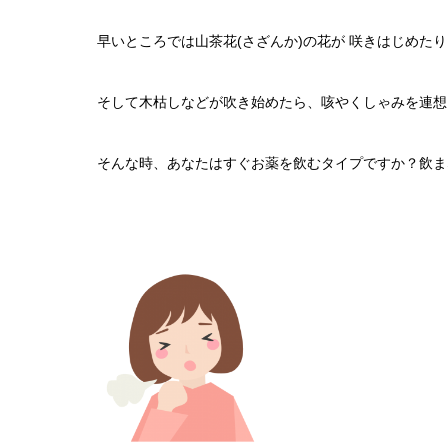
e
er
n
et
早いところでは山茶花(さざんか)の花が 咲きはじめた
b
a
o
そして木枯しなどが吹き始めたら、咳やくしゃみを連想し
o
k
そんな時、あなたはすぐお薬を飲むタイプですか？飲ま