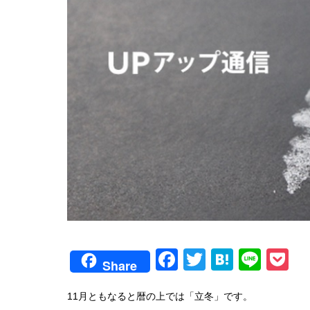
F
T
H
Li
P
Share
a
wi
at
n
o
11月ともなると暦の上では「立冬」です。
c
tt
e
e
c