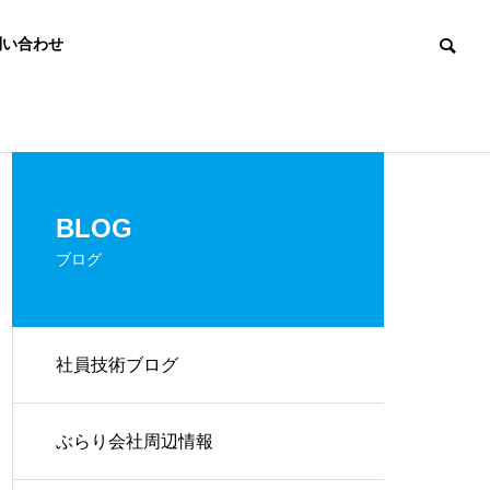
問い合わせ
Small Talk
ぶらり会社周辺
BLOG
ブログ
社員技術ブログ
兵庫県「わたし」からアクション
ワイド社員の通
宣言を行いました！
製品・サービスの提供
ぶらり会社周辺情報
SERVICES