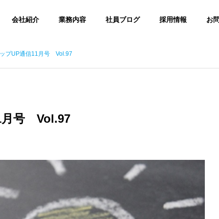
会社紹介
業務内容
社員ブログ
採用情報
お
プUP通信11月号 Vol.97
UP通信
Small Talk
E
SLOGAN
スローガン
号 Vol.97
ACCESS
け毛対策」について調べ
【新入社員ブログ】入社1年目（25
アクセス
8月号Vol.178）
年卒）を振り返って＠きんちゃん
コンテンツ制作
NT
CONTENTS