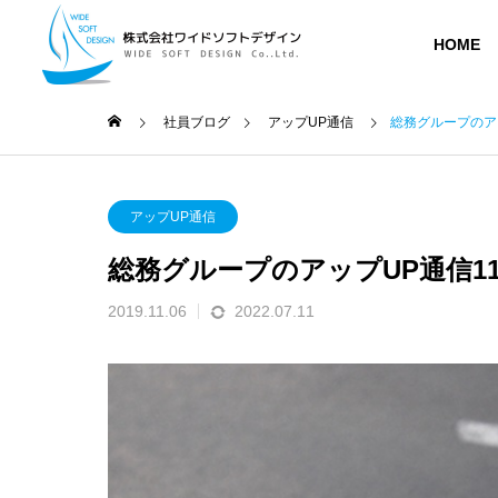
HOME
社員ブログ
アップUP通信
総務グループのアッ
Small Talk
アップ
MESSAG
アップUP通信
メッセージ
総務グループのアップUP通信11月
社員ブログ
業務内容
会社紹介
BLOG
2019.11.06
2022.07.11
SERVICE
COMPANY
ABOUT
人202
【新入社員ブログ】入社1年目(25
「夏の抜
会社概要
年卒)を振り返って@かんたろう
てみたよ（
受託開発
DEVELOPME