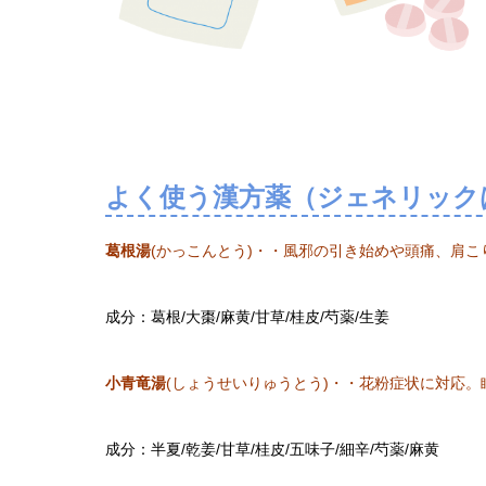
よく使う漢方薬（ジェネリック
葛根湯
(かっこんとう)・・風邪の引き始めや頭痛、肩こ
成分：葛根/大棗/麻黄/甘草/桂皮/芍薬/生姜
小青竜湯
(しょうせいりゅうとう)・・花粉症状に対応。
成分：半夏/乾姜/甘草/桂皮/五味子/細辛/芍薬/麻黄