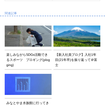
b
a
o
関連記事
o
k
楽しみながらSDGs活動でき
【新入社員ブログ】入社1年
るスポーツ プロギング(plog
目(21年卒)を振り返って＠富
ging)
士
みなとやま水族館に行ってき