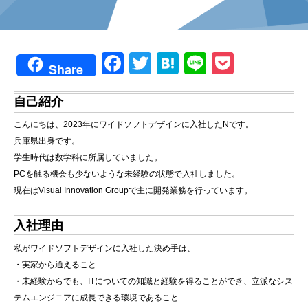
F
T
H
Li
P
Share
a
wi
at
n
o
自己紹介
c
tt
e
e
ck
e
er
n
et
こんにちは、2023年にワイドソフトデザインに入社したNです。
兵庫県出身です。
b
a
学生時代は数学科に所属していました。
o
PCを触る機会も少ないような未経験の状態で入社しました。
o
現在はVisual Innovation Groupで主に開発業務を行っています。
k
入社理由
私がワイドソフトデザインに入社した決め手は、
・実家から通えること
・未経験からでも、ITについての知識と経験を得ることができ、立派なシス
テムエンジニアに成長できる環境であること