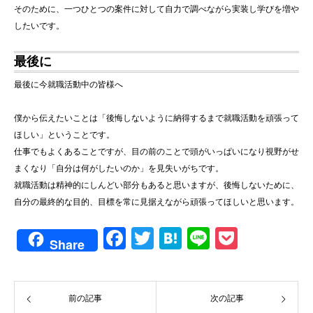
そのために、一つひとつの案件に対して自力で調べながら実装し学びを増や
したいです。
最後に
最後に今就職活動中の皆様へ
僕から伝えたいことは「後悔しないように納得するまで就職活動を頑張って
ほしい」ということです。
仕事でもよくあることですが、目の前のことで頭がいっぱいになり視野がせ
まくなり「自分は何がしたいのか」を見失いがちです。
就職活動は精神的にしんどい部分もあると思いますが、後悔しないために、
自分の最終的な目的、目標を常に見据えながら頑張ってほしいと思います。
F
T
H
Li
P
Share
a
wi
at
n
o
c
tt
e
e
ck
e
er
n
et
前の記事
次の記事