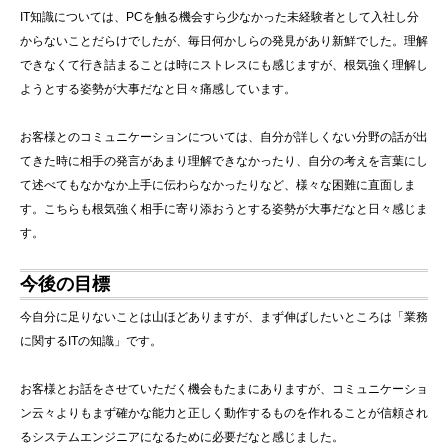
IT知識については、PCを触る機会すら少なかった未経験者として入社し分
からないことだらけでしたが、毎日何かしらの発見があり新鮮でした。理解
できなくて行き詰まることは時にストレスにも感じますが、根気強く理解し
ようとする姿勢が大事だなと日々痛感しています。
お客様とのコミュニケーションについては、自分が詳しくない分野の話が出
てきた時に相手の発言があまり理解できなかったり、自分の考えを言葉にし
て述べてもなかなか上手に伝わらなかったりなど、様々な困難に直面しま
す。こちらも根気強く相手に寄り添おうとする姿勢が大事だなと日々感じま
す。
今後の目標
今自分に足りないことは山ほどありますが、まず伸ばしたいところは「業務
に関するITの知識」です。
お客様とお話をさせていただく機会もたまにありますが、コミュニケーショ
ン云々よりもまず確かな能力と正しく動作するものを作れることが信頼され
るシステムエンジニアになるために必要だなと感じました。