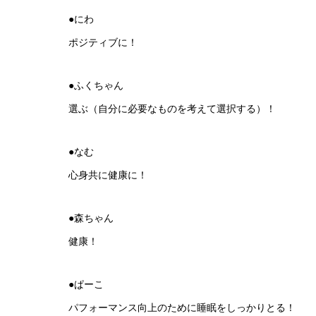
●にわ
ポジティブに！
●ふくちゃん
選ぶ
（自分に
必要なも
のを考え
て選択す
る）！
●なむ
心身共に健康に！
●森ちゃん
健康！
●ぱーこ
パフォーマンス向上のために睡眠をしっかりとる！