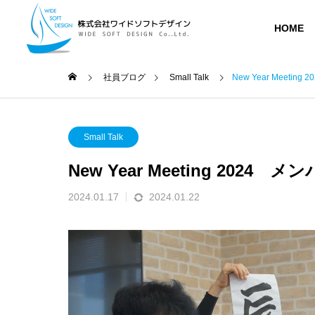
HOME
社員ブログ
Small Talk
New Year Meeti
Small Talk
アップ
MESSAG
Small Talk
メッセージ
New Year Meeting 2024
社員ブログ
業務内容
会社紹介
BLOG
2024.01.17
2024.01.22
SERVICE
COMPANY
ABOUT
人202
【新入社員ブログ】入社1年目(25
「夏の抜
会社概要
年卒)を振り返って@かんたろう
てみたよ（
受託開発
DEVELOPME