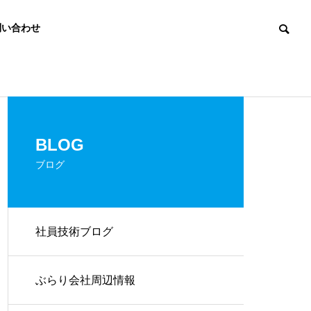
問い合わせ
Small Talk
ぶらり会社周辺
BLOG
ブログ
社員技術ブログ
兵庫県「わたし」からアクション
ワイド社員の通
宣言を行いました！
製品・サービスの提供
ぶらり会社周辺情報
SERVICES