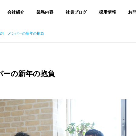
会社紹介
業務内容
社員ブログ
採用情報
お
ng 2024 メンバーの新年の抱負
UP通信
Small Talk
E
SLOGAN
スローガン
 メンバーの新年の抱負
ACCESS
け毛対策」について調べ
【新入社員ブログ】入社1年目（25
アクセス
8月号Vol.178）
年卒）を振り返って＠きんちゃん
コンテンツ制作
NT
CONTENTS