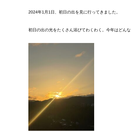
e
er
n
et
2024年1月1日、初日の出を見に行ってきました。
b
a
o
初日の出の光をたくさん浴びてわくわく。今年はどんな
o
k