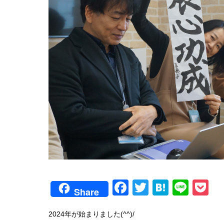
F
T
H
Li
P
Share
a
wi
at
n
o
2024年が始まりました(^^)/
c
tt
e
e
c